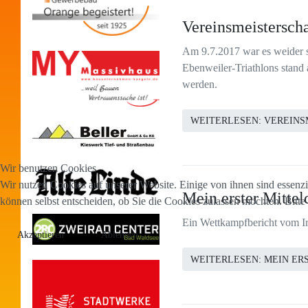
Vereinsmeistersch
Am 9.7.2017 war es weider s
Ebenweiler-Triathlons stand 
werden.
WEITERLESEN: VEREINS
Wir benutzen Cookies
Wir nutzen Cookies auf unserer Website. Einige von ihnen sind essenzi
Mein erster Mittel
können selbst entscheiden, ob Sie die Cookies zulassen möchten. Bitte
Ein Wettkampfbericht vom I
Akzeptieren
Ablehnen
WEITERLESEN: MEIN ER