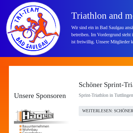
Triathlon and mo
Wir sind ein in Bad Saulgau ans
betreiben. Im Vordergrund steht
ist freiwillig. Unsere Mitglied
Schöner Sprint-Tri
Unsere Sponsoren
Sprint-Triathlon in Tuttling
WEITERLESEN: SCHÖNER