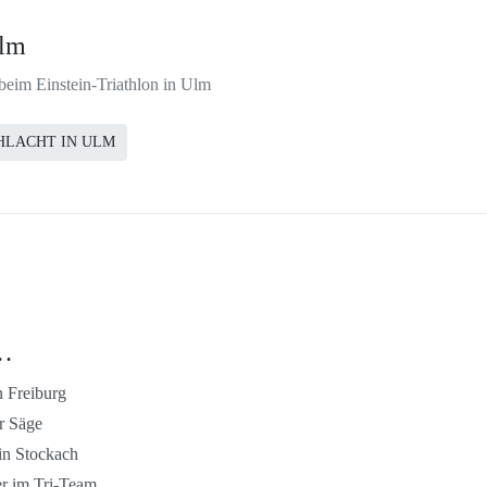
Ulm
beim Einstein-Triathlon in Ulm
HLACHT IN ULM
 …
 Freiburg
r Säge
in Stockach
r im Tri-Team