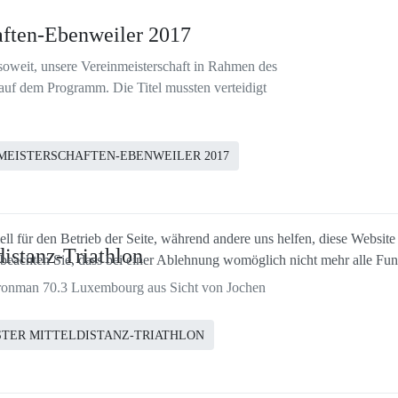
aften-Ebenweiler 2017
oweit, unsere Vereinmeisterschaft in Rahmen des
auf dem Programm. Die Titel mussten verteidigt
MEISTERSCHAFTEN-EBENWEILER 2017
ell für den Betrieb der Seite, während andere uns helfen, diese Websit
distanz-Triathlon
 beachten Sie, dass bei einer Ablehnung womöglich nicht mehr alle Funk
ronman 70.3 Luxembourg aus Sicht von Jochen
STER MITTELDISTANZ-TRIATHLON