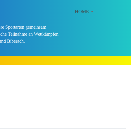
HOME
dere Sportarten gemeinsam
gliche Teilnahme an Wettkämpfen
und Biberach.