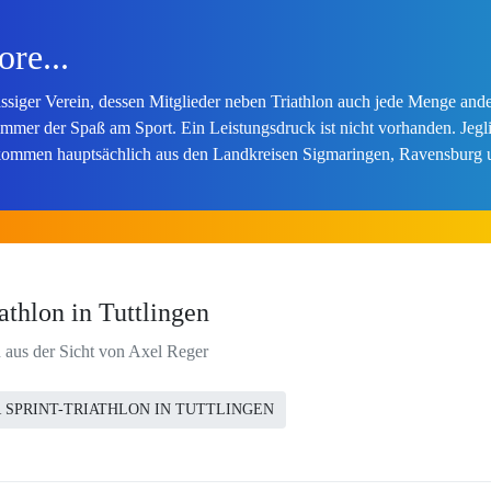
re...
ässiger Verein, dessen Mitglieder neben Triathlon auch jede Menge an
 immer der Spaß am Sport. Ein Leistungsdruck ist nicht vorhanden. Je
er kommen hauptsächlich aus den Landkreisen Sigmaringen, Ravensburg 
athlon in Tuttlingen
en aus der Sicht von Axel Reger
 SPRINT-TRIATHLON IN TUTTLINGEN