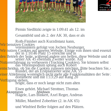
Pirmin Siedlitzki zeigte in 1:09:41 als 12. im
Gesamtfeld und als 2. der AK 30, dass er als
Roth-Finisher auch Kurzdistanz kann,
Wir benutzen Cookies
vereinsintern gefolgt von Jochen Neuburger,
Wir nutzen Cookies auf unserer Website. Einige von ihnen sind essenzie
der in 1:10:46 Platz 15 erreichte und in
den Betrieb der Seite, während andere uns helfen, diese Website und d
seiner AK 45 ebenfalls Zweiter wurde. Auf
Nutzererfahrung zu verbessern (Tracking Cookies). Sie können selbst
das Vereinspodium sprang auch Robert
entscheiden, ob Sie die Cookies zulassen möchten. Bitte beachten Sie, 
Rundel, der als Erstplatzierter seine AK 55
einer Ablehnung womöglich nicht mehr alle Funktionalitäten der Seite 
dominierte und mit 1:13:29 auf Rang 20
Verfügung stehen.
zeigte, dass er noch lange nicht zum alten
Eisen gehört. Michael Strottner, Thomas
Akzeptieren
Ablehnen
Hägele, Lars Binkert, Axel Reger, Andreas
Müller, Manfred Zoberbier (2. in AK 65)
und Winfried Beller folgten auf den Plätzen.