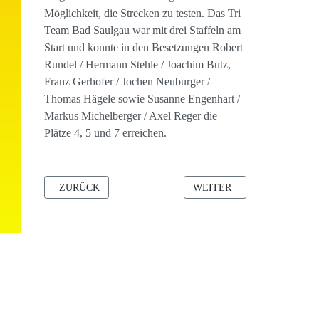
Möglichkeit, die Strecken zu testen. Das Tri
Team Bad Saulgau war mit drei Staffeln am
Start und konnte in den Besetzungen Robert
Rundel / Hermann Stehle / Joachim Butz,
Franz Gerhofer / Jochen Neuburger /
Thomas Hägele sowie Susanne Engenhart /
Markus Michelberger / Axel Reger die
Plätze 4, 5 und 7 erreichen.
VORHERIGER BEITRAG: MANFRED ZOBERBIER IST DEU
NÄCHSTER BEITRAG: ROTH
ZURÜCK
WEITER