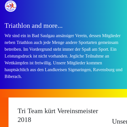
Triathlon and more...
Wir sind ein in Bad Saulgau ansässiger Verein, dessen Mitglieder
neben Triathlon auch jede Menge andere Sportarten gemeinsam
betreiben. Im Vordergrund steht immer der Spaß am Sport. Ein
Leistungsdruck ist nicht vorhanden. Jegliche Teilnahme an
Wettkämpfen ist freiwillig. Unsere Mitglieder kommen
hauptsächlich aus den Landkreisen Sigmaringen, Ravensburg und
Biberach.
Tri Team kürt Vereinsmeister
2018
Unse